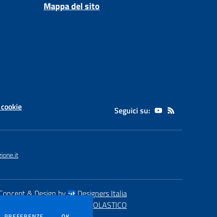
Mappa del sito
 cookie
Seguici su:
one.it
Concept & Design by
Designers Italia
eb realizzato con CMS
SCUOLASTICO
DEI COOKIE
PREFERENZE
OK