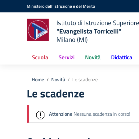
Vai ai contenuti
Vai al menu di navigazione
Vai al footer
Ministero dell'Istruzione e del Merito
Istituto di Istruzione Superior
"Evangelista Torricelli"
Milano (MI)
Scuola
Servizi
Novità
Didattica
Home
Novità
Le scadenze
Le scadenze
Attenzione
Nessuna scadenza in corso!