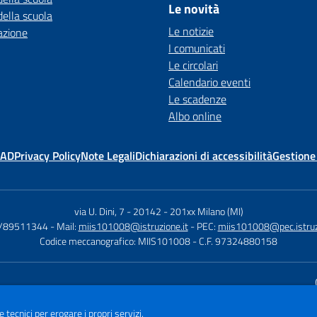
Le novità
della scuola
Le notizie
azione
I comunicati
Le circolari
Calendario eventi
Le scadenze
Albo online
MAD
Privacy Policy
Note Legali
Dichiarazioni di accessibilità
Gestione
via U. Dini, 7 - 20142
-
201xx Milano (MI)
2/89511344
- Mail:
miis101008@istruzione.it
- PEC:
miis101008@pec.istruzi
Codice meccanografico: MIIS101008
- C.F. 97324880158
Sito w
e tecnici per erogare i propri servizi.