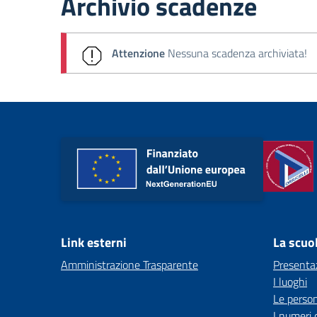
Archivio scadenze
Attenzione
Nessuna scadenza archiviata!
Link esterni
La scuo
Amministrazione Trasparente
Presenta
I luoghi
Le perso
I numeri 