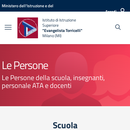
Vai ai contenuti
Vai al menu di navigazione
Vai al footer
Ministero dell'Istruzione e del
Accedi
Merito
Istituto di Istruzione
Superiore
"Evangelista Torricelli"
Milano (MI)
Le Persone
Le Persone della scuola, insegnanti,
personale ATA e docenti
Scuola