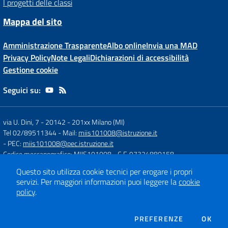
I progetti delle classi
Mappa del sito
Amministrazione Trasparente
Albo online
Invia una MAD
Privacy Policy
Note Legali
Dichiarazioni di accessibilità
Gestione cookie
Seguici su:
via U. Dini, 7 - 20142
-
201xx Milano (MI)
Tel 02/89511344
- Mail:
miis101008@istruzione.it
- PEC:
miis101008@pec.istruzione.it
Codice meccanografico: MIIS101008
- C.F. 97324880158
Questo sito utilizza cookie tecnici per erogare i propri
servizi.
Per maggiori informazioni puoi leggere la
cookie
Concept & Design by
Designers Italia
policy
.
Sito web realizzato con CMS
SCUOLASTICO
DEI COOKIE
PREFERENZE
OK