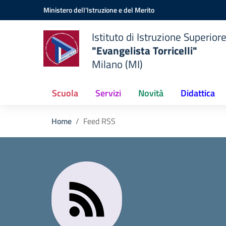
Vai ai contenuti
Vai al menu di navigazione
Vai al footer
Ministero dell'Istruzione e del Merito
Istituto di Istruzione Superior
"Evangelista Torricelli"
Milano (MI)
Scuola
Servizi
Novità
Didattica
Home
Feed RSS