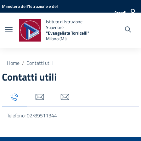
Vai ai contenuti
Vai al menu di navigazione
Vai al footer
Ministero dell'Istruzione e del
Accedi
Merito
Istituto di Istruzione
Superiore
"Evangelista Torricelli"
Milano (MI)
Home
Contatti utili
Contatti utili
Tab titolo 1
Tab titolo 3
Tab titolo 4
Telefono: 02/89511344