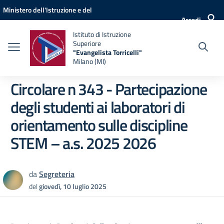
Vai ai contenuti
Vai al menu di navigazione
Vai al footer
Ministero dell'Istruzione e del
Accedi
Merito
Istituto di Istruzione
Superiore
"Evangelista Torricelli"
Milano (MI)
Circolare n 343 - Partecipazione
degli studenti ai laboratori di
orientamento sulle discipline
STEM – a.s. 2025 2026
da
Segreteria
del
giovedì, 10 luglio 2025