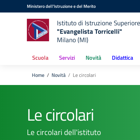
Vai ai contenuti
Vai al menu di navigazione
Vai al footer
Ministero dell'Istruzione e del Merito
Istituto di Istruzione Superior
"Evangelista Torricelli"
Milano (MI)
Scuola
Servizi
Novità
Didattica
Home
Novità
Le circolari
Le circolari
Le circolari dell'istituto