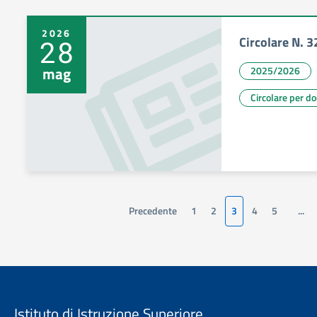
2026
Circolare N. 3
28
mag
2025/2026
Circolare per d
Precedente
1
2
3
4
5
...
Istituto di Istruzione Superiore