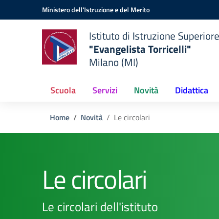
Vai ai contenuti
Vai al menu di navigazione
Vai al footer
Ministero dell'Istruzione e del Merito
Istituto di Istruzione Superior
"Evangelista Torricelli"
Milano (MI)
Scuola
Servizi
Novità
Didattica
Home
Novità
Le circolari
Le circolari
Le circolari dell'istituto