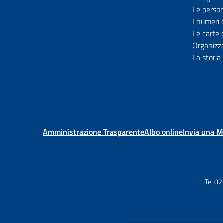
Le perso
I numeri 
Le carte 
Organizz
La storia
Amministrazione Trasparente
Albo online
Invia una 
Tel 0