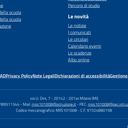
ne
Percorsi di studio
della scuola
Le novità
della scuola
Le notizie
azione
I comunicati
Le circolari
Calendario eventi
Le scadenze
Albo online
MAD
Privacy Policy
Note Legali
Dichiarazioni di accessibilità
Gestione
via U. Dini, 7 - 20142
-
201xx Milano (MI)
2/89511344
- Mail:
miis101008@istruzione.it
- PEC:
miis101008@pec.istruzi
Codice meccanografico: MIIS101008
- C.F. 97324880158