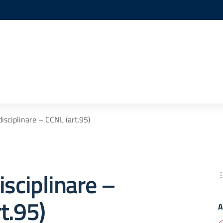
e
disciplinare – CCNL (art.95)
isciplinare –
t.95)
A