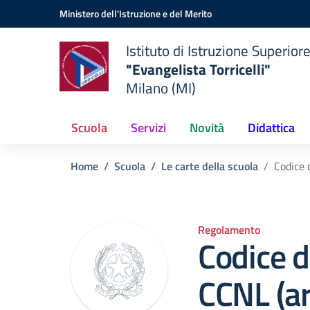
Vai ai contenuti
Vai al menu di navigazione
Vai al footer
Ministero dell'Istruzione e del Merito
Istituto di Istruzione Superior
"Evangelista Torricelli"
Milano (MI)
Scuola
Servizi
Novità
Didattica
Home
Scuola
Le carte della scuola
Codice 
Regolamento
Codice d
CCNL (ar