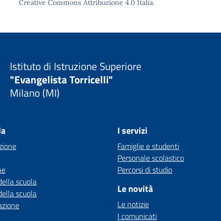
Creative Commons Attribuzione 4.0
Italia.
Istituto di Istruzione Superiore
"Evangelista Torricelli"
Milano (MI)
la
I servizi
zione
Famiglie e studenti
Personale scolastico
ne
Percorsi di studio
della scuola
Le novità
della scuola
Le notizie
azione
I comunicati