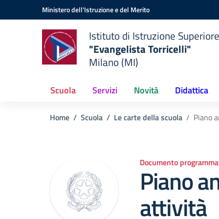
Vai ai contenuti
Vai al menu di navigazione
Vai al footer
Ministero dell'Istruzione e del Merito
Istituto di Istruzione Superior
"Evangelista Torricelli"
Milano (MI)
Scuola
Servizi
Novità
Didattica
Home
Scuola
Le carte della scuola
Piano a
Documento programmat
Piano an
attività