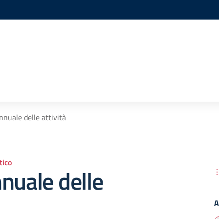
e
nnuale delle attività
ico
nuale delle
A