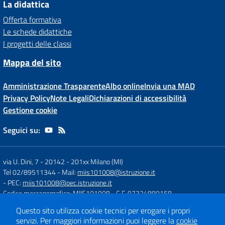
La didattica
Offerta formativa
Le schede didattiche
I progetti delle classi
Mappa del sito
Amministrazione Trasparente
Albo online
Invia una MAD
Privacy Policy
Note Legali
Dichiarazioni di accessibilità
Gestione cookie
Seguici su:
via U. Dini, 7 - 20142
-
201xx Milano (MI)
Tel 02/89511344
- Mail:
miis101008@istruzione.it
- PEC:
miis101008@pec.istruzione.it
Codice meccanografico: MIIS101008
- C.F. 97324880158
Questo sito utilizza cookie tecnici per erogare i propri
servizi.
Per maggiori informazioni puoi leggere la
cookie
Concept & Design by
Designers Italia