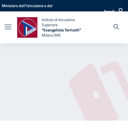
Vai ai contenuti
Vai al menu di navigazione
Vai al footer
Ministero dell'Istruzione e del
Accedi
Merito
Istituto di Istruzione
Superiore
"Evangelista Torricelli"
Milano (MI)